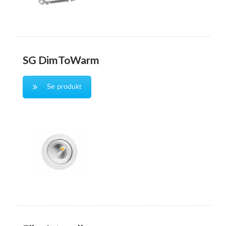
SG DimToWarm
Se produkt