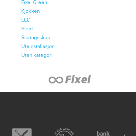
Fixel Green
Kjøkken
LED
Plejd
Sikringsskap
Uteinstallasjon
Uten kategori