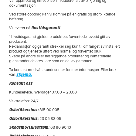
Vår oppmøte og timesprisen inkluderer alt av bilkjøring og
dokumentasjon.
Ved større oppdrag kan vi komme på en gratis og uforpliktende
befaring.
Vi leverer nå
livstidsgaranti
* Livstidsgaranti gjelder produktets forventede levetid gitt av
produsent.
Reklamasjon og garanti strekker seg kun til omfanget av installert
produkt og tjeneste utført ved normal og forventet bruk.
Skade på andre eller nærliggende produkter og immaterielle
gjenstander dekkes ikke som en del av garantien..
Ta kontakt med vårt kundesenter for mer informasjon. Eller bruk
vårt
skjema.
Kontakt oss
Kundeservice: hverdager 07:00 – 20:00
Vakttelefon: 24/7
Oslo/Akershus:
815 00 005
Oslo/Akershus:
23 05 88 05
Skedsmo/Lillestrøm:
63 80 90 10